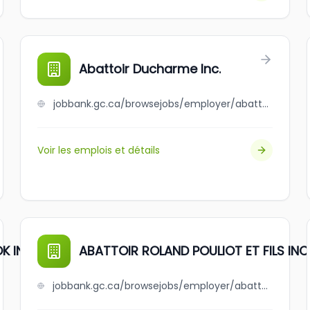
Abattoir Ducharme Inc.
jobbank.gc.ca/browsejobs/employer/abattoir+ducharme+inc./ca
Voir les emplois et détails
K INC.
ABATTOIR ROLAND POULIOT ET FILS INC
jobbank.gc.ca/browsejobs/employer/abattoir+roland+pouliot+et+fils+inc./ca