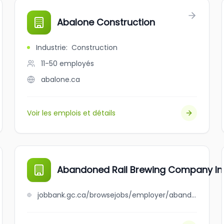
Abalone Construction
Industrie
:
Construction
11-50
employés
abalone.ca
Voir les emplois et détails
Abandoned Rail Brewing Company In
jobbank.gc.ca/browsejobs/employer/abandoned+rail+brewing+company+inc./ca