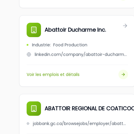
Abattoir Ducharme Inc.
Industrie
:
Food Production
linkedin.com/company/abattoir-ducharme-inc-
Voir les emplois et détails
ABATTOIR REGIONAL DE COATICOO
jobbank.gc.ca/browsejobs/employer/abattoir+regional+de+coaticook+inc./ca