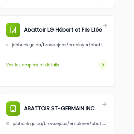
Abattoir LG Hébert et Fils Ltée
jobbank.gc.ca/browsejobs/employer/abattoir+lg+h%C3%A9bert+et+fils+lt%C3%A9e/ca
Voir les emplois et détails
.
ABATTOIR ST-GERMAIN INC.
jobbank.gc.ca/browsejobs/employer/abattoir+st-germain+inc./ca