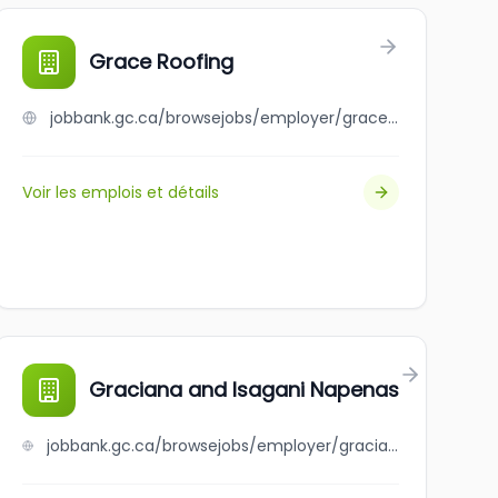
Grace Roofing
jobbank.gc.ca/browsejobs/employer/grace+roofing/ca
Voir les emplois et détails
Graciana and Isagani Napenas
jobbank.gc.ca/browsejobs/employer/graciana+and+isagani+napenas/ca