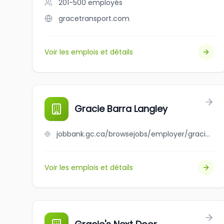
201-500
employés
gracetransport.com
Voir les emplois et détails
Gracie Barra Langley
jobbank.gc.ca/browsejobs/employer/gracie+barra+langley/ca
Voir les emplois et détails