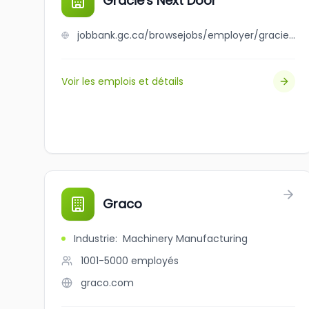
Gracie's Next Door
jobbank.gc.ca/browsejobs/employer/gracie%27s+next+door/ca
Voir les emplois et détails
Graco
Industrie
:
Machinery Manufacturing
1001-5000
employés
graco.com